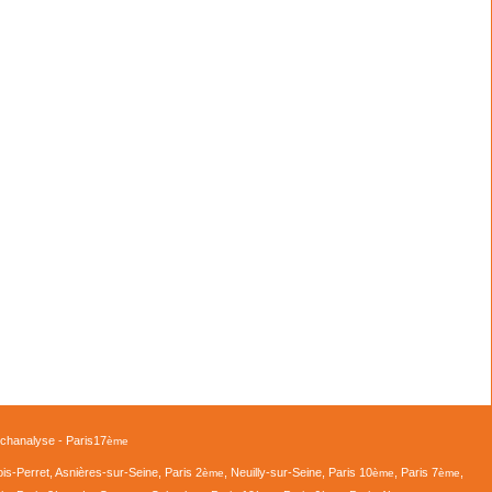
ychanalyse - Paris17
ème
lois-Perret, Asnières-sur-Seine, Paris 2
, Neuilly-sur-Seine, Paris 10
, Paris 7
,
ème
ème
ème