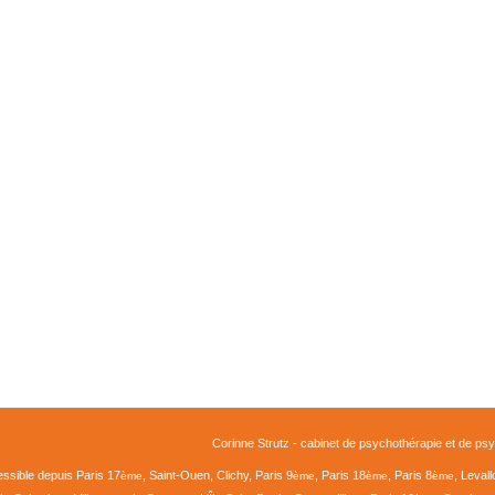
Corinne Strutz - cabinet de psychothérapie et de ps
essible depuis Paris 17
, Saint-Ouen, Clichy, Paris 9
, Paris 18
, Paris 8
, Leval
ème
ème
ème
ème